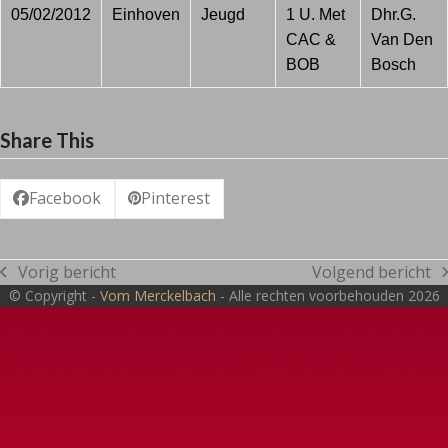
05/02/2012
Einhoven
Jeugd
1 U. Met
Dhr.G.
CAC &
Van Den
BOB
Bosch
Share This
Facebook
Pinterest
Vorig bericht
Volgend bericht
previous
next
© Copyright -
Vom Merckelbach
- Alle rechten voorbehouden 2026
post:
post: