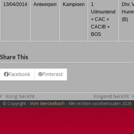
13/04/2014
Antwerpen
Kampioen
1
Dhr. 
Uitmuntend
Humm
+ CAC +
(B)
CACIB +
BOS
Share This
Facebook
Pinterest
Vorig bericht
Volgend bericht
previous
next
© Copyright -
Vom Merckelbach
- Alle rechten voorbehouden 2026
post:
post: