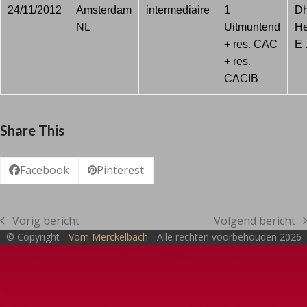
24/11/2012
Amsterdam
intermediaire
1
Dh
NL
Uitmuntend
He
+ res. CAC
E 
+ res.
CACIB
Share This
Facebook
Pinterest
Vorig bericht
Volgend bericht
previous
next
© Copyright -
Vom Merckelbach
- Alle rechten voorbehouden 2026
post:
post: