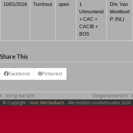
10/01/2016
Turnhout
open
1
Dhr. Van
Uitmuntend
Montfoort
+ CAC +
P. (NL)
CACIB +
BOS
Share This
Facebook
Pinterest
Vorig bericht
Volgend bericht
previous
next
© Copyright -
Vom Merckelbach
- Alle rechten voorbehouden 2026
post:
post: