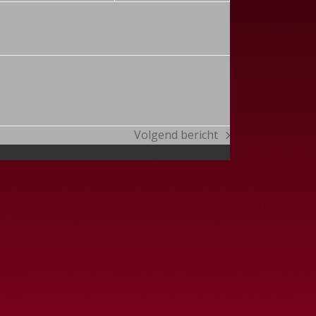
Volgend bericht
next
post: