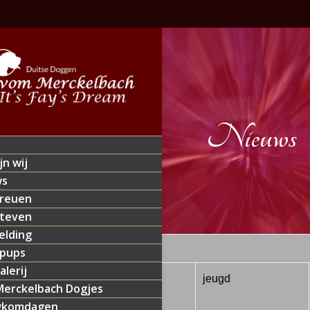
Nieuws
jn wij
ws
reuen
teven
lding
 pups
alerij
7/2014
Lokeren
jeugd
erckelbach Dogjes
gkomdagen