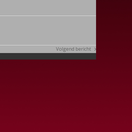
Volgend bericht
next
post: