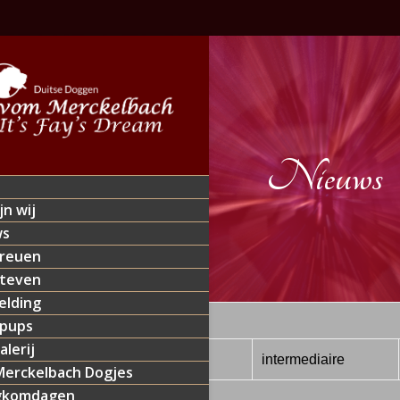
Nieuws
jn wij
ws
reuen
teven
lding
 pups
alerij
6/2015
Genk
intermediaire
erckelbach Dogjes
gkomdagen