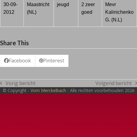
30-09-
Maastricht
jeugd
2 zeer
Mevr
2012
(NL)
goed
Kalinichenko
G. (N.L)
Share This
Facebook
Pinterest
Vorig bericht
Volgend bericht
previous
next
© Copyright -
Vom Merckelbach
- Alle rechten voorbehouden 2026
post:
post: