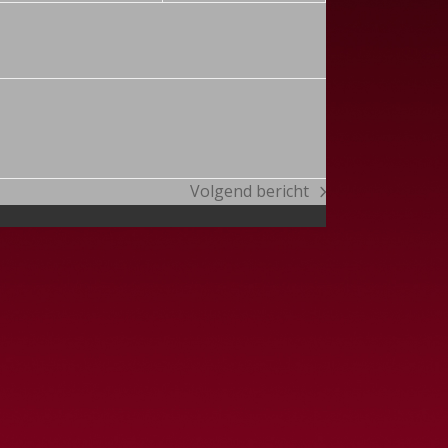
Volgend bericht
next
post: