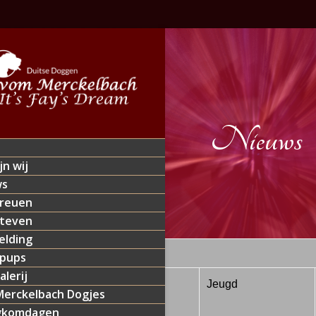
Nieuws
jn wij
ws
reuen
teven
lding
 pups
alerij
8-2014
Leuven (B)
Jeugd
erckelbach Dogjes
gkomdagen