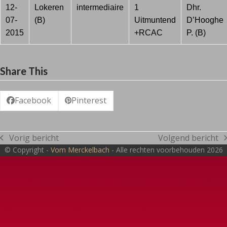
12-
Lokeren
intermediaire
1
Dhr.
07-
(B)
Uitmuntend
D’Hooghe
2015
+RCAC
P. (B)
Share This
Facebook
Pinterest
Vorig bericht
Volgend bericht
previous
next
© Copyright -
Vom Merckelbach
- Alle rechten voorbehouden 2026
post:
post: