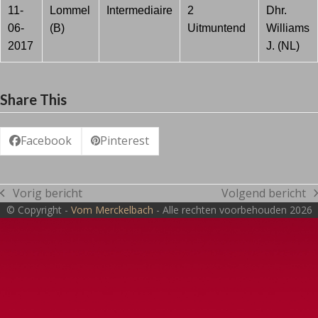
11-
Lommel
Intermediaire
2
Dhr.
06-
(B)
Uitmuntend
Williams
2017
J. (NL)
Share This
Facebook
Pinterest
Vorig bericht
Volgend bericht
previous
next
© Copyright -
Vom Merckelbach
- Alle rechten voorbehouden 2026
post:
post: