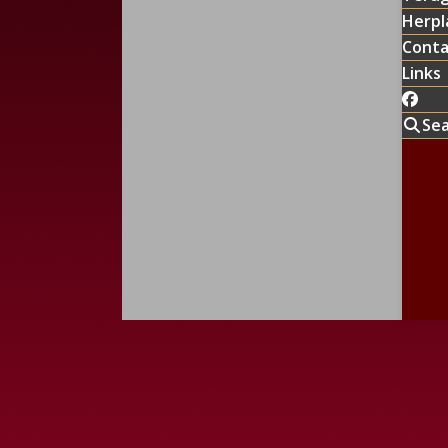
Herpl
Conta
Links
Se
Shar
F
Vor
previ
© Copy
post: