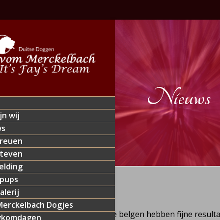
Nieuws
jn wij
ws
reuen
teven
lding
 pups
alerij
9-2018
erckelbach Dogjes
show (Zwitserse clubshow) alle belgen hebben fijne resultat
gkomdagen