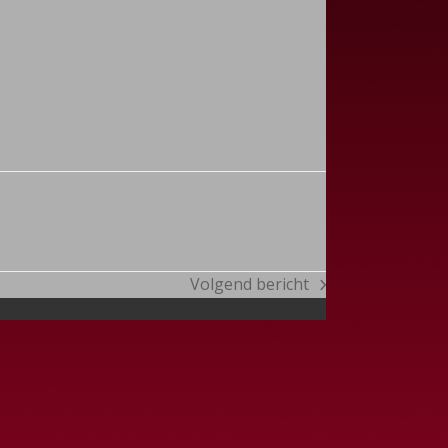
Volgend bericht
next
post: