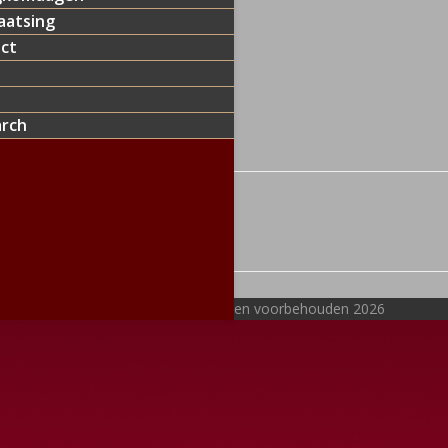
aatsing
ct
arch
e This
acebook
Pinterest
ig bericht
ous
right -
Vom Merckelbach
- Alle rechten voorbehouden 2026