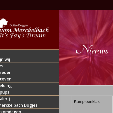
Nieuws
jn wij
ws
reuen
teven
lding
 pups
alerij
0-2019
Dortmund (D)
Kampioenklas
erckelbach Dogjes
gkomdagen