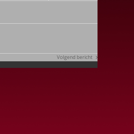
Volgend bericht
next
post: