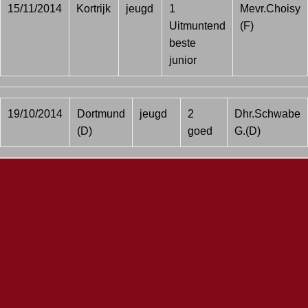
15/11/2014
Kortrijk
jeugd
1
Mevr.Choisy
Uitmuntend
(F)
beste
junior
19/10/2014
Dortmund
jeugd
2
Dhr.Schwabe
(D)
goed
G.(D)
21/08/2014
Mechelen
jeugd
1
Mevr.Rubbelke
zeer
J.(D)
goed
03/08/2014
Leuven
jeugd
1
Dhr.Wauben
Uitmuntend
J. (NL)
beste