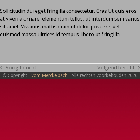
Sollicitudin dui eget fringilla consectetur. Cras Ut quis eros
at viverra ornare elementum tellus, ut interdum sem varius
sit amet. Vivamus mattis enim ut dolor posuere, vel
euismod massa ultrices id tempus libero ut fringilla.
Vorig bericht
Volgend bericht
previous
next
© Copyright -
Vom Merckelbach
- Alle rechten voorbehouden 2026
post:
post: