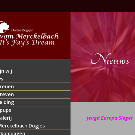
Nieuws
jn wij
ws
reuen
teven
lding
 pups
alerij
Jeugd
Europa Sieger
erckelbach Dogjes
gkomdagen