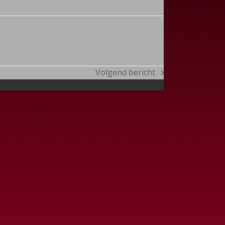
Volgend bericht
next
post: