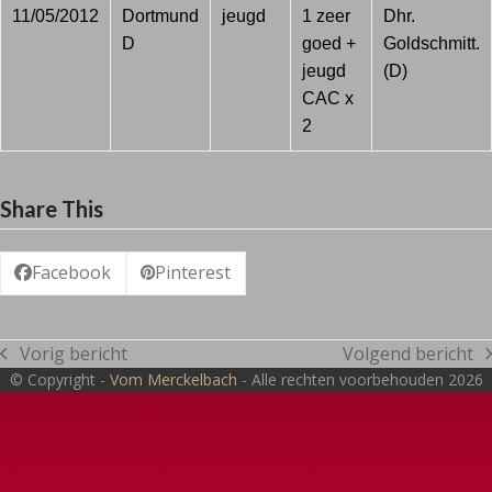
11/05/2012
Dortmund
jeugd
1 zeer
Dhr.
D
goed +
Goldschmitt.
jeugd
(D)
CAC x
2
Share This
Facebook
Pinterest
Vorig bericht
Volgend bericht
previous
next
© Copyright -
Vom Merckelbach
- Alle rechten voorbehouden 2026
post:
post: