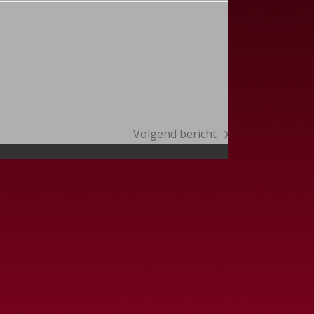
Volgend bericht
next
post: