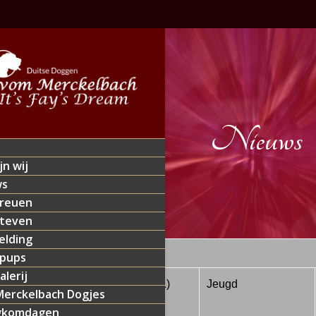
Nieuws
jn wij
ws
reuen
teven
lding
 pups
alerij
2/2015
Eindhoven (NL)
Jeugd
erckelbach Dogjes
gkomdagen