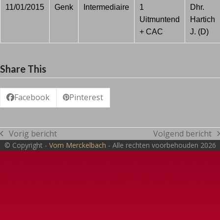
11/01/2015
Genk
Intermediaire
1
Dhr.
Uitmuntend
Hartich
+ CAC
J. (D)
Share This
Facebook
Pinterest
Vorig bericht
Volgend bericht
previous
next
© Copyright -
Vom Merckelbach
- Alle rechten voorbehouden 2026
post:
post: