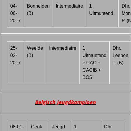
04-
Bonheiden
Intermediaire
1
Dhr.
06-
(B)
Uitmuntend
Mont
2017
P. (
25-
Weelde
Intermediaire
1
Dhr.
02-
(B)
Uitmuntend
Leenen
2017
+ CAC +
T. (B)
CACIB +
BOS
Belgisch Jeugdkampioen
08-01-
Genk
Jeugd
1
Dhr.