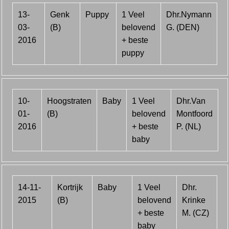
13-
Genk
Puppy
1 Veel
Dhr.Nymann
03-
(B)
belovend
G. (DEN)
2016
+ beste
puppy
10-
Hoogstraten
Baby
1 Veel
Dhr.Van
01-
(B)
belovend
Montfoord
2016
+ beste
P. (NL)
baby
14-11-
Kortrijk
Baby
1 Veel
Dhr.
2015
(B)
belovend
Krinke
+ beste
M. (CZ)
baby