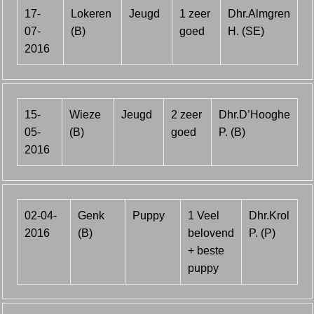
17-
Lokeren
Jeugd
1 zeer
Dhr.Almgren
07-
(B)
goed
H. (SE)
2016
15-
Wieze
Jeugd
2 zeer
Dhr.D’Hooghe
05-
(B)
goed
P. (B)
2016
02-04-
Genk
Puppy
1 Veel
Dhr.Krol
2016
(B)
belovend
P. (P)
+ beste
puppy