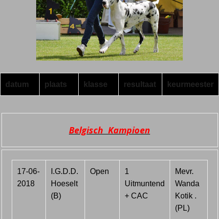
datum
plaats
klasse
resultaat
keurmeester
Belgisch Kampioen
17-06-
I.G.D.D.
Open
1
Mevr.
2018
Hoeselt
Uitmuntend
Wanda
(B)
+ CAC
Kotik .
(PL)