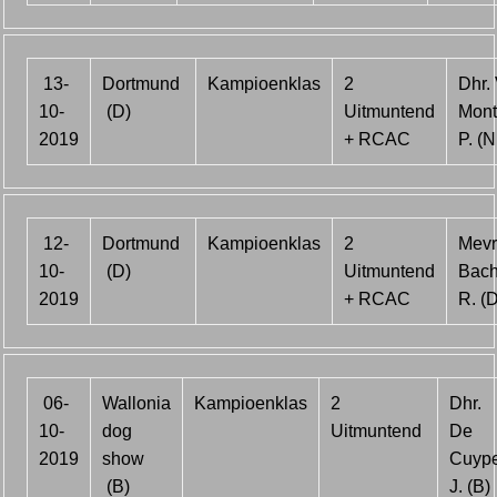
13-
Dortmund
Kampioenklas
2
Dhr.
10-
(D)
Uitmuntend
Montf
2019
+ RCAC
P. (N
12-
Dortmund
Kampioenklas
2
Mevr
10-
(D)
Uitmuntend
Bac
2019
+ RCAC
R. (D
06-
Wallonia
Kampioenklas
2
Dhr.
10-
dog
Uitmuntend
De
2019
show
Cuype
(B)
J. (B)