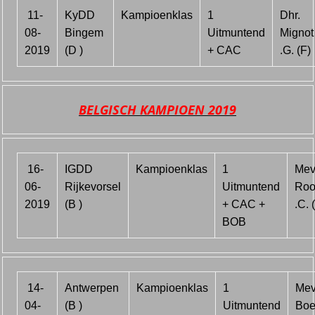
11-
KyDD
Kampioenklas
1
Dhr.
08-
Bingem
Uitmuntend
Mignot
2019
(D )
+ CAC
.G. (F)
BELGISCH KAMPIOEN 2019
16-
IGDD
Kampioenklas
1
Mev
06-
Rijkevorsel
Uitmuntend
Roo
2019
(B )
+ CAC +
.C. 
BOB
14-
Antwerpen
Kampioenklas
1
Mev
04-
(B )
Uitmuntend
Boe