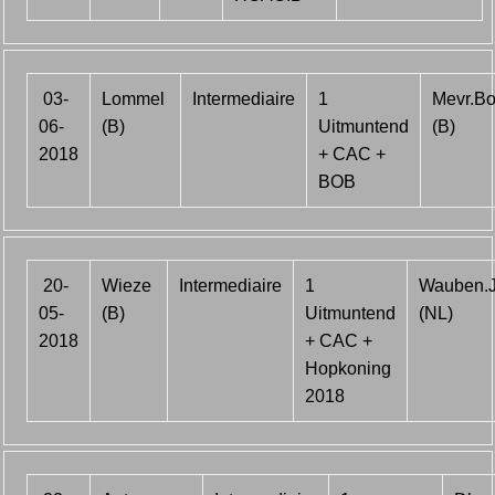
03-
Lommel
Intermediaire
1
Mevr.B
06-
(B)
Uitmuntend
(B)
2018
+ CAC +
BOB
20-
Wieze
Intermediaire
1
Wauben.J
05-
(B)
Uitmuntend
(NL)
2018
+ CAC +
Hopkoning
2018