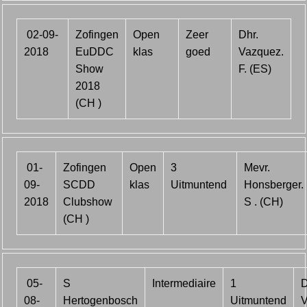
02-09-
Zofingen
Open
Zeer
Dhr.
2018
EuDDC
klas
goed
Vazquez.
Show
F. (ES)
2018
(CH )
01-
Zofingen
Open
3
Mevr.
09-
SCDD
klas
Uitmuntend
Honsberger.
2018
Clubshow
S . (CH)
(CH )
05-
S
Intermediaire
1
D
08-
Hertogenbosch
Uitmuntend
V