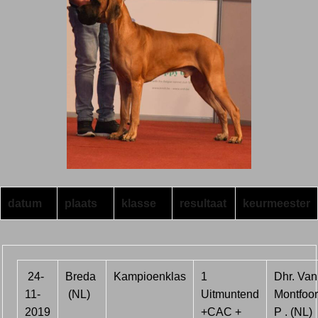
datum
plaats
klasse
resultaat
keurmeester
24-
Breda
Kampioenklas
1
Dhr. Van
11-
(NL)
Uitmuntend
Montfoor
2019
+CAC +
P . (NL)