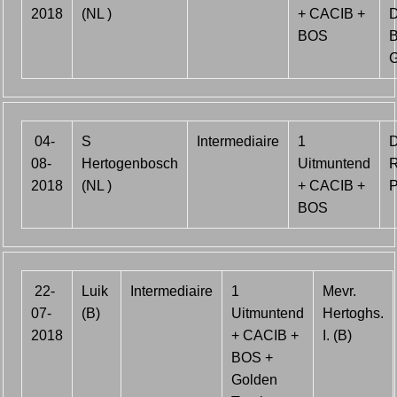
2018
(NL )
+ CACIB +
BOS
B
G
04-
S
Intermediaire
1
D
08-
Hertogenbosch
Uitmuntend
R
2018
(NL )
+ CACIB +
P
BOS
22-
Luik
Intermediaire
1
Mevr.
07-
(B)
Uitmuntend
Hertoghs.
2018
+ CACIB +
I. (B)
BOS +
Golden