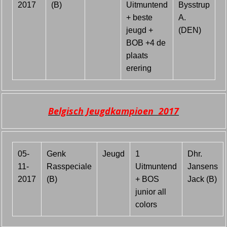
2017
(B)
Uitmuntend
Bysstrup
+ beste
A.
jeugd +
(DEN)
BOB +4 de
plaats
erering
Belgisch Jeugdkampioen 2017
05-
Genk
Jeugd
1
Dhr.
11-
Rasspeciale
Uitmuntend
Jansens
2017
(B)
+ BOS
Jack (B)
junior all
colors