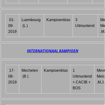
01-
Luembourg
Kampioenklas
3
Me
09-
(L )
Uitmuntend
Me
2019
.M.
INTERNATIONAAL KAMPIOEN
17-
Mechelen
Kampioenklas
1
Mevr
08-
(B )
Uitmuntend
Melc
2019
+ CACIB +
.M.J.
BOS