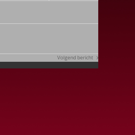
Volgend bericht
next
post: