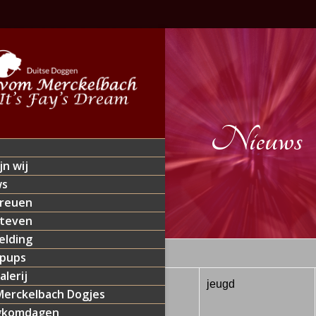
Nieuws
jn wij
ws
reuen
teven
lding
 pups
alerij
6/2014
KKK’s mooiste
jeugd
erckelbach Dogjes
gkomdagen