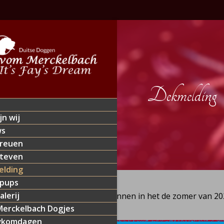
Dekmelding
jn wij
ws
reuen
teven
lding
 pups
alerij
Wij plannen in het de zomer van 20
erckelbach Dogjes
gkomdagen