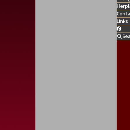
Herpl
Conta
Links
Se