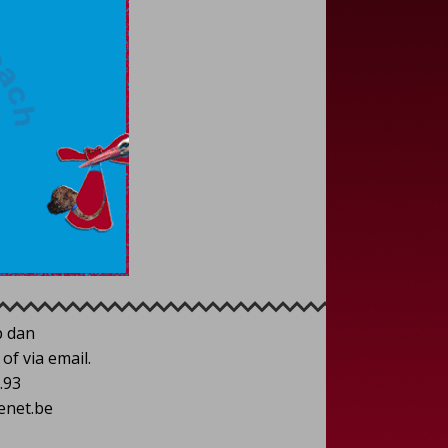
p dan
of via email.
.93
enet.be