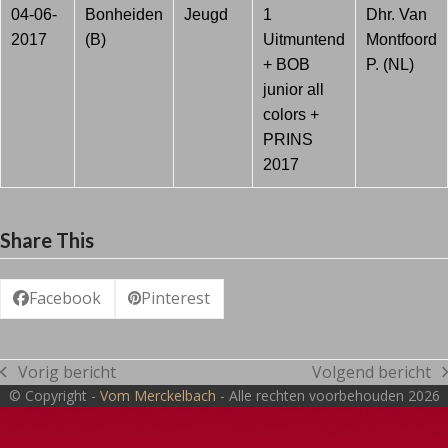
04-06-
Bonheiden
Jeugd
1
Dhr. Van
2017
(B)
Uitmuntend
Montfoord
+ BOB
P. (NL)
junior all
colors +
PRINS
2017
Share This
Facebook
Pinterest
Vorig bericht
Volgend bericht
previous
next
© Copyright -
Vom Merckelbach
- Alle rechten voorbehouden 2026
post:
post: