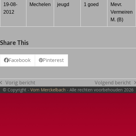
19-08-
Mechelen
jeugd
1 goed
Mevr.
2012
Vermeiren
M. (B)
Share This
Facebook
Pinterest
Vorig bericht
Volgend bericht
previous
next
© Copyright -
Vom Merckelbach
- Alle rechten voorbehouden 2026
post:
post: