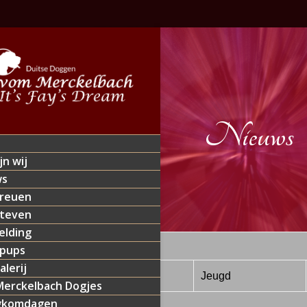
Nieuws
jn wij
ws
reuen
teven
lding
 pups
alerij
0-2014
Dortmund (D)
Jeugd
erckelbach Dogjes
gkomdagen