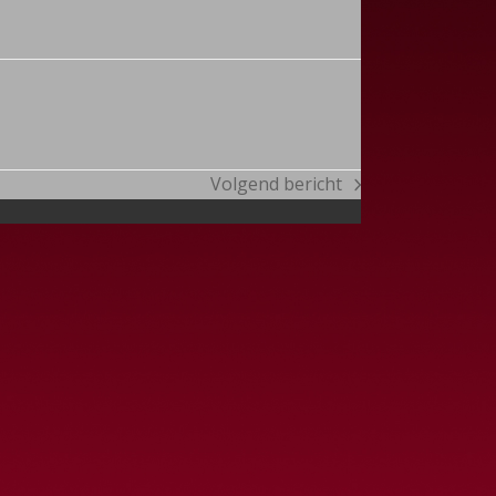
Volgend bericht
next
post: