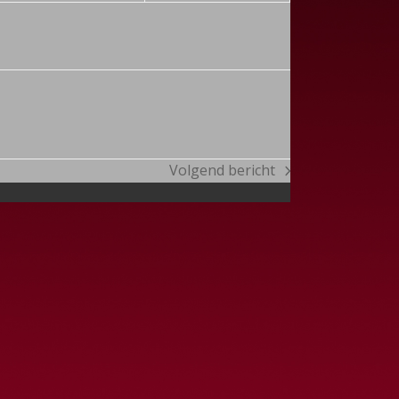
Volgend bericht
next
post: