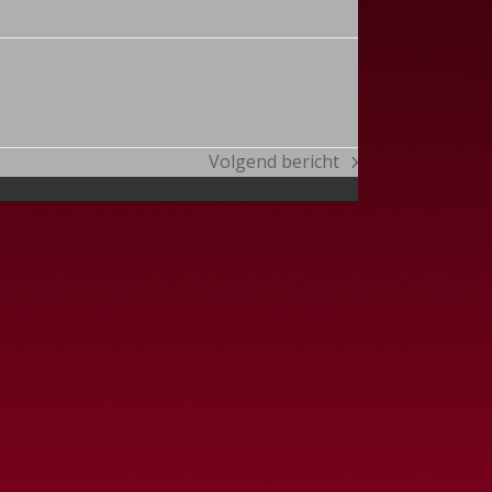
Volgend bericht
next
post: