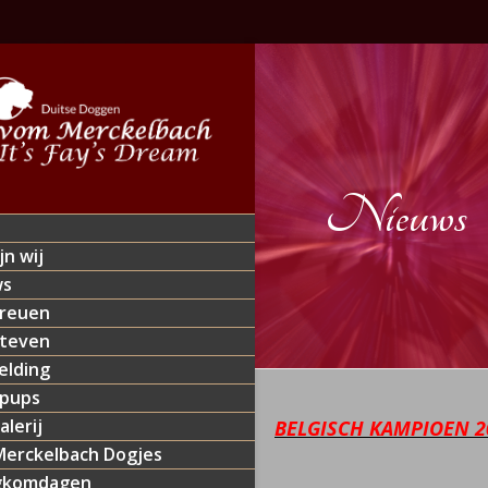
Nieuws
jn wij
ws
reuen
teven
lding
 pups
alerij
BELGISCH KAMPIOEN 2
erckelbach Dogjes
gkomdagen