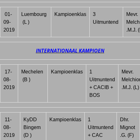
01-
Luembourg
Kampioenklas
3
Mevr.
09-
(L )
Uitmuntend
Melch
2019
.M.J. (
INTERNATIONAAL KAMPIOEN
17-
Mechelen
Kampioenklas
1
Mevr.
08-
(B )
Uitmuntend
Melchio
2019
+ CACIB +
.M.J. (L)
BOS
11-
KyDD
Kampioenklas
1
Dhr.
08-
Bingem
Uitmuntend
Mignot
2019
(D )
+ CAC
.G. (F)