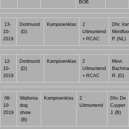
BOB
13-
Dortmund
Kampioenklas
2
Dhr. Va
10-
(D)
Uitmuntend
Montfoor
2019
+ RCAC
P. (NL)
12-
Dortmund
Kampioenklas
2
Mevr.
10-
(D)
Uitmuntend
Bachma
2019
+ RCAC
R. (D)
06-
Wallonia
Kampioenklas
2
Dhr. De
10-
dog
Uitmuntend
Cuyper
2019
show
J. (B)
(B)