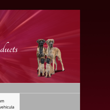
ucts
tum
vehicula