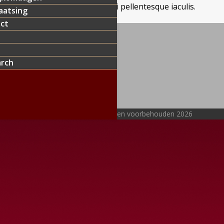
to pulvinar. Praesent a mi et nisi pellentesque iaculis.
aatsing
ct
arch
ige
ous
right -
Vom Merckelbach
- Alle rechten voorbehouden 2026