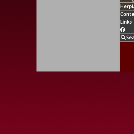
jus
Herpl
Conta
Links
Se
Vor
previ
© Copy
post: