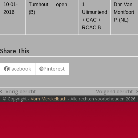
10-01-
Turnhout
open
1
Dhr. Van
2016
(B)
Uitmuntend
Montfoort
+ CAC +
P. (NL)
RCACIB
Share This
Facebook
Pinterest
Vorig bericht
Volgend bericht
previous
next
© Copyright -
Vom Merckelbach
- Alle rechten voorbehouden 2026
post:
post: