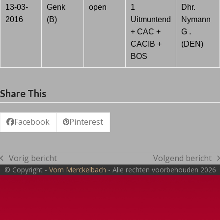
13-03-
Genk
open
1
Dhr.
2016
(B)
Uitmuntend
Nymann
+ CAC +
G .
CACIB +
(DEN)
BOS
Share This
Facebook
Pinterest
Vorig bericht
Volgend bericht
previous
next
© Copyright -
Vom Merckelbach
- Alle rechten voorbehouden 2026
post:
post: